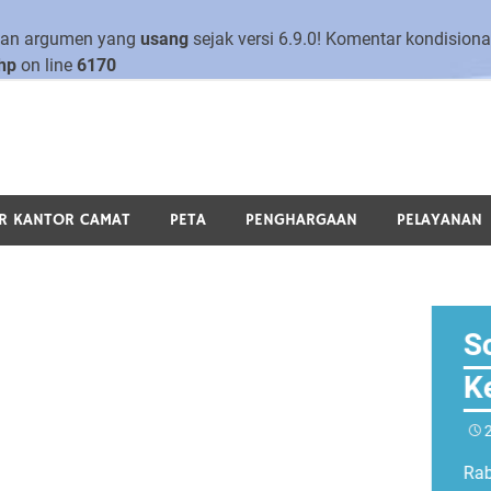
ngan argumen yang
usang
sejak versi 6.9.0! Komentar kondision
hp
on line
6170
KECAMATAN TANJUNGBAL
R KANTOR CAMAT
PETA
PENGHARGAAN
PELAYANAN
19
 10.00