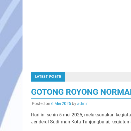
WIB s/d selesai dilaksanakannya kegia
Sosialisasi Kebijakan Kependudukan T
Anggaran 2019 Oleh Dinas Kependuduk
Pencatatan Sipil Kota […]
Facebook
Mastodon
Email
Share
READ MORE
LATEST POSTS
GOTONG ROYONG NORMALI
Posted on
6 Mei 2025
by
admin
Hari ini senin 5 mei 2025, melaksanakan kegiata
Jenderal Sudirman Kota Tanjungbalai, kegiatan di