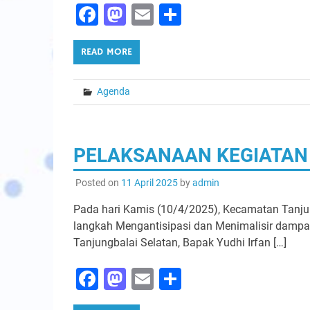
Facebook
Mastodon
Email
Share
READ MORE
Agenda
PELAKSANAAN KEGIATAN 
Posted on
11 April 2025
by
admin
Pada hari Kamis (10/4/2025), Kecamatan Tanjun
langkah Mengantisipasi dan Menimalisir dampak 
Tanjungbalai Selatan, Bapak Yudhi Irfan […]
Facebook
Mastodon
Email
Share