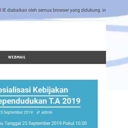
al IE diabaikan oleh semua browser yang didukung. in
AI SELATAN
WEBMAIL
Aca
Pen
Kel
Kec