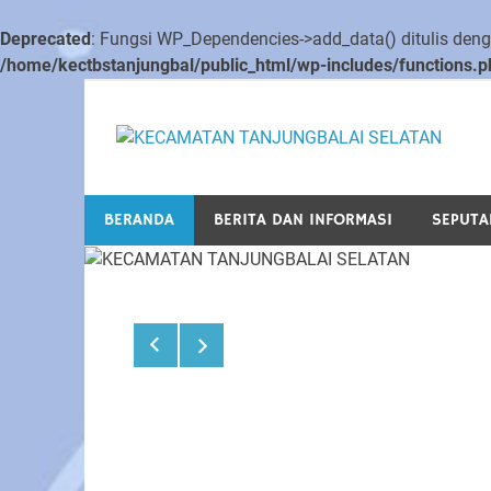
Deprecated
: Fungsi WP_Dependencies->add_data() ditulis de
/home/kectbstanjungbal/public_html/wp-includes/functions.p
Skip
to
content
BERANDA
BERITA DAN INFORMASI
SEPUTA
Sosialisasi Kebijakan
Kependudukan T.A 20
25 September 2019
admin
Rabu Tanggal 25 September 2019 Pukul