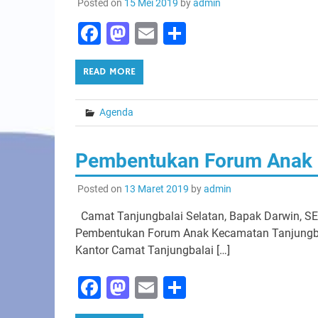
Posted on
15 Mei 2019
by
admin
Facebook
Mastodon
Email
Share
READ MORE
Agenda
Pembentukan Forum Anak K
Posted on
13 Maret 2019
by
admin
Camat Tanjungbalai Selatan, Bapak Darwin, S
Pembentukan Forum Anak Kecamatan Tanjungbala
Kantor Camat Tanjungbalai […]
Facebook
Mastodon
Email
Share